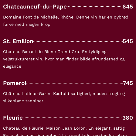
Chateauneuf-du-Pape
645
Domaine Font de Michelle, Rhône. Denne vin har en dybrød
farve med megen krop
St. Emilion
545
Chateau Barrail du Blanc Grand Cru. En fyldig og
velstruktureret vin, hvor man finder både afrundethed og
elegance
Pomerol
745
Château Lafleur-Gazin. Kødfuld saftighed, moden frugt og
silkebløde tanniner
Fleurie
380
Château de Fleurie, Maison Jean Loron. En elegant, saftig
Beaujolais med fine noter à la rosenblade, modne kirsebær