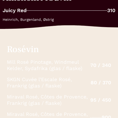
Juicy Red
310
Heinrich, Burgenland, Østrig
Rosévin
Mill Rosé Pinotage, Windmeul
70 / 340
Kelder, Sydafrika (glas / flaske)
SKGN Cuvée l’Escale Rosé,
80 / 370
Frankrig (glas / flaske)
Miraval Rosé, Côtes de Provence,
95 / 450
Frankrig (glas / flaske)
Miraval Rosé, Côtes de Provence,
900