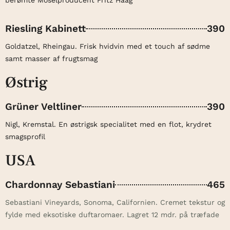
berømte Moselproducent Fritz Haag
Riesling Kabinett
390
Goldatzel, Rheingau. Frisk hvidvin med et touch af sødme
samt masser af frugtsmag
Østrig
Grüner Veltliner
390
Nigl, Kremstal. En østrigsk specialitet med en flot, krydret
smagsprofil
USA
Chardonnay Sebastiani
465
Sebastiani Vineyards, Sonoma, Californien. Cremet tekstur og
fylde med eksotiske duftaromaer. Lagret 12 mdr. på træfade