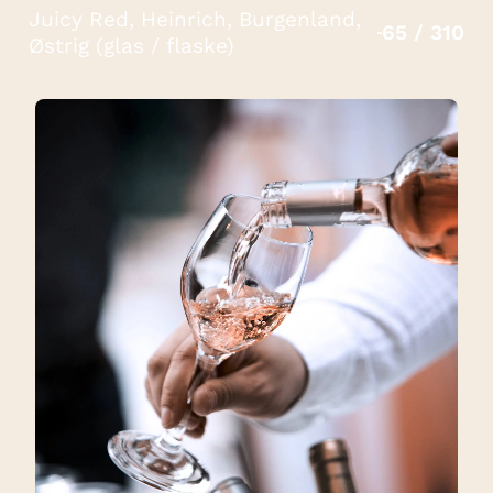
Juicy Red, Heinrich, Burgenland,
65 / 310
Østrig (glas / flaske)