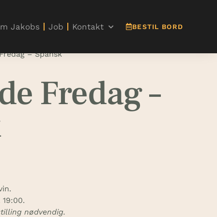
m Jakobs
Job
Kontakt
BESTIL BORD
 Fredag – Spansk
de Fredag –
k
in.
 19:00.
illing nødvendig.