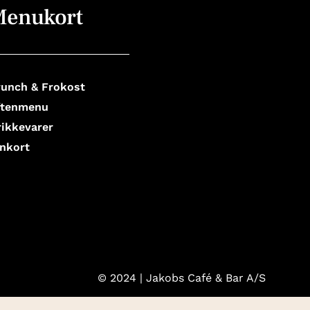
Menukort
runch & Frokost
ftenmenu
rikkevarer
inkort
© 2024 | Jakobs Café & Bar A/S