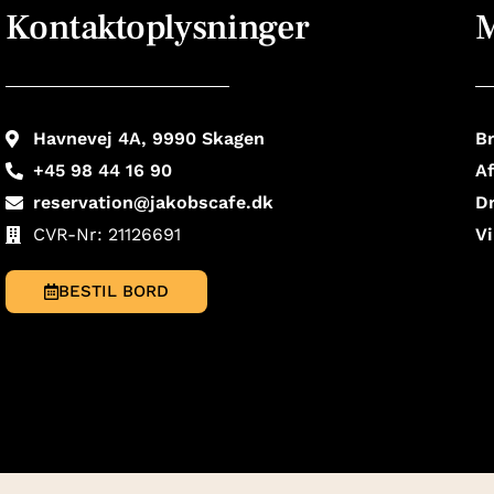
Kontaktoplysninger
Havnevej 4A, 9990 Skagen
B
+45 98 44 16 90
A
reservation@jakobscafe.dk
D
CVR-Nr: 21126691
V
BESTIL BORD