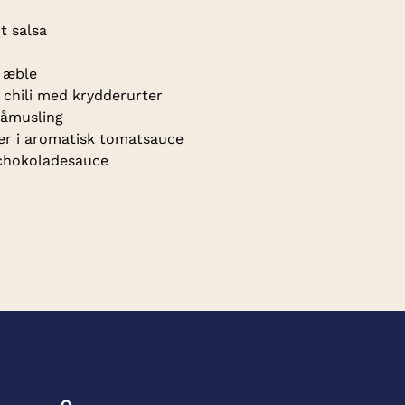
t salsa
 æble
g chili med krydderurter
blåmusling
er i aromatisk tomatsauce
 chokoladesauce