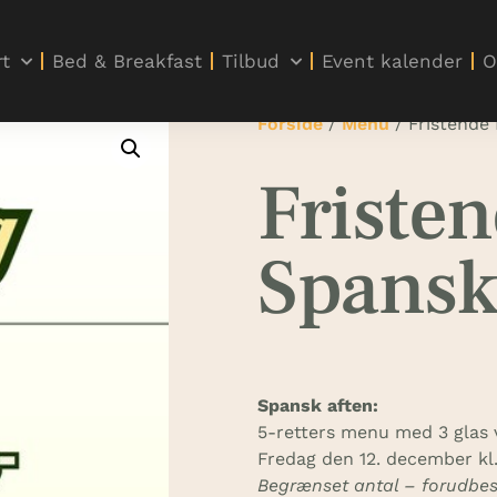
t
Bed & Breakfast
Tilbud
Event kalender
O
Forside
/
Menu
/ Fristende
Fristen
Spans
Spansk aften:
5-retters menu med 3 glas v
Fredag den 12. december kl.
Begrænset antal – forudbest