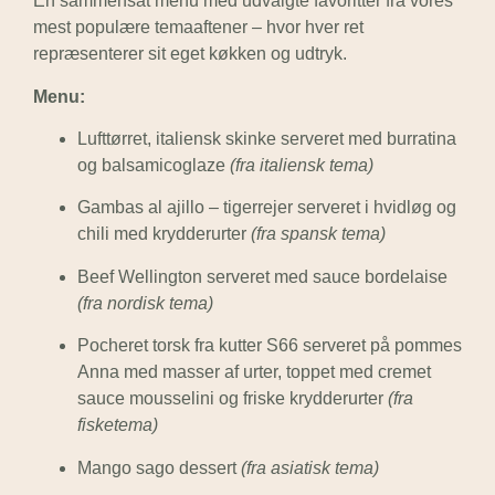
En sammensat menu med udvalgte favoritter fra vores
mest populære temaaftener – hvor hver ret
repræsenterer sit eget køkken og udtryk.
Menu:
Lufttørret, italiensk skinke serveret med burratina
og balsamicoglaze
(fra italiensk tema)
Gambas al ajillo – tigerrejer serveret i hvidløg og
chili med krydderurter
(fra spansk tema)
Beef Wellington serveret med sauce bordelaise
(fra nordisk tema)
Pocheret torsk fra kutter S66 serveret på pommes
Anna med masser af urter, toppet med cremet
sauce mousselini og friske krydderurter
(fra
fisketema)
Mango sago dessert
(fra asiatisk tema)