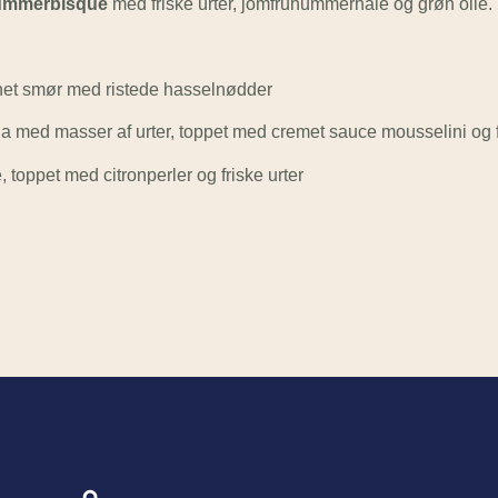
ummerbisque
med friske urter, jomfruhummerhale og grøn olie.
net smør med ristede hasselnødder
a med masser af urter, toppet med cremet sauce mousselini og f
toppet med citronperler og friske urter