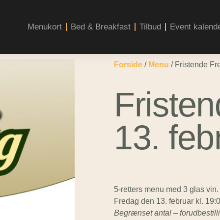
Menukort
Bed & Breakfast
Tilbud
Event kalend
Forside
/
Menu
/ Fristende Fr
Friste
13. feb
5-retters menu med 3 glas vin.
Fredag den 13. februar kl. 19:
Begrænset antal – forudbestil