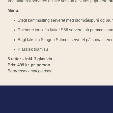
Ved ankomst serveres en lille version af vores populære
h
Menu:
Stegt kammusling serveret med blomkålspuré og bru
Pocheret torsk fra kutter S66 serveret på pommes ann
Bagt laks fra Skagen Salmon serveret på spinatcreme, 
Klassisk tiramisu
5 retter – inkl. 3 glas vin
Pris: 499 kr. pr. person
Begrænset antal pladser