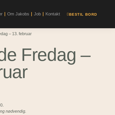
er
Om Jakobs
Job
Kontakt
BESTIL BORD
edag – 13. februar
nde Fredag –
ruar
00.
ling nødvendig.