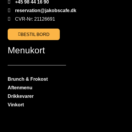
+45 98 44 16 90
reservation@jakobscafe.dk
CVR-Nr: 21126691
BESTIL BORD
Menukort
Brunch & Frokost
Aftenmenu
Drikkevarer
Vinkort