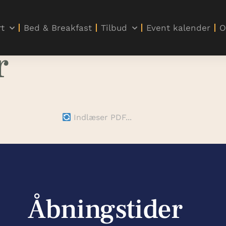
t
Bed & Breakfast
Tilbud
Event kalender
O
r
Indlæser PDF...
Åbningstider