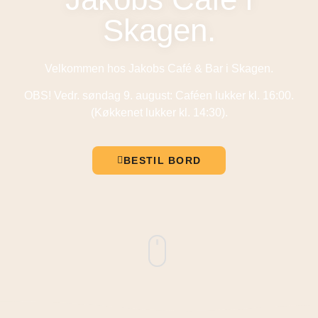
Skagen.
Velkommen hos Jakobs Café & Bar i Skagen.
OBS! Vedr. søndag 9. august: Caféen lukker kl. 16:00.
(Køkkenet lukker kl. 14:30).
BESTIL BORD