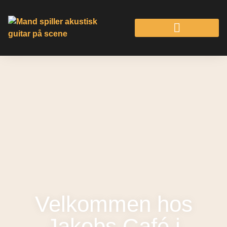
Velkommen hos
Jakobs Café i